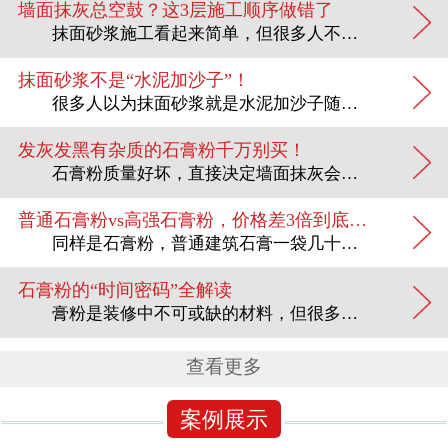
墙面抹灰总空鼓？这3层施工顺序做错了
抹面砂浆施工看起来简单，但很多人不知道：抹面砂浆要分3层施工，每层的配比和功能完全不同。做错一层，整面墙都可能空鼓脱落。The construction of plastering...
抹面砂浆不是“水泥加沙子”！
很多人以为抹面砂浆就是水泥加沙子随便拌一拌。这个认知大错特错。抹面砂浆有明确的分类和用途，用错了轻则墙面不平，重则空鼓脱落。Many people think that plast...
发灰发黑有杂质的石膏粉千万别买！
石膏粉质量好坏，直接决定墙面抹灰会不会空鼓、石膏板会不会开裂。以下4招，帮你从外观到手感，挑出优良石膏粉。The quality of gypsum powder directly...
普通石膏粉vs高强石膏粉，价格差3倍到底贵在哪？
同样是石膏粉，普通建筑石膏一袋几十块，高强石膏可能要翻两三倍。贵在哪里？值不值得多花钱？看完这篇你就有答案了。Similarly, for gypsum powder, a bag...
石膏粉的“时间密码”全解读
膏粉是装修中不可或缺的材料，但很多人不知道：同样是石膏粉，凝固时间可以从5分钟到30分钟不等。选错凝固时间，要么来不及施工，要么等得耽误工期。Plaster powder is a...
查看更多
案例展示