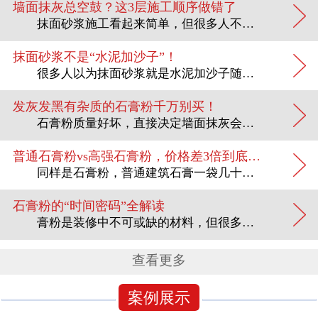
墙面抹灰总空鼓？这3层施工顺序做错了
抹面砂浆施工看起来简单，但很多人不知道：抹面砂浆要分3层施工，每层的配比和功能完全不同。做错一层，整面墙都可能空鼓脱落。The construction of plastering...
抹面砂浆不是“水泥加沙子”！
很多人以为抹面砂浆就是水泥加沙子随便拌一拌。这个认知大错特错。抹面砂浆有明确的分类和用途，用错了轻则墙面不平，重则空鼓脱落。Many people think that plast...
发灰发黑有杂质的石膏粉千万别买！
石膏粉质量好坏，直接决定墙面抹灰会不会空鼓、石膏板会不会开裂。以下4招，帮你从外观到手感，挑出优良石膏粉。The quality of gypsum powder directly...
普通石膏粉vs高强石膏粉，价格差3倍到底贵在哪？
同样是石膏粉，普通建筑石膏一袋几十块，高强石膏可能要翻两三倍。贵在哪里？值不值得多花钱？看完这篇你就有答案了。Similarly, for gypsum powder, a bag...
石膏粉的“时间密码”全解读
膏粉是装修中不可或缺的材料，但很多人不知道：同样是石膏粉，凝固时间可以从5分钟到30分钟不等。选错凝固时间，要么来不及施工，要么等得耽误工期。Plaster powder is a...
查看更多
案例展示